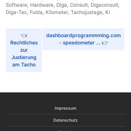
Software, Hardware, Diga, Consult, Digaconsult,
Diga-Tec, Fulda, Kilometer, Tachojustage, Ki
dashboardprogrammming.com
Rechtliches
- speedometer ...
zur
Justierung
am Tacho
Impressum
Datenschutz