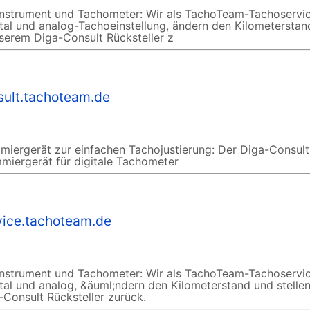
instrument und Tachometer: Wir als TachoTeam-Tachoservi
igital und analog-Tachoeinstellung, ändern den Kilometersta
unserem Diga-Consult Rücksteller z
sult.tachoteam.de
ergerät zur einfachen Tachojustierung: Der Diga-Consult 
mmiergerät für digitale Tachometer
vice.tachoteam.de
instrument und Tachometer: Wir als TachoTeam-Tachoservi
gital und analog, &äuml;ndern den Kilometerstand und stelle
-Consult Rücksteller zurück.