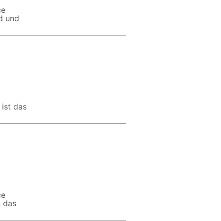
ce
nd und
ist das
ce
n das