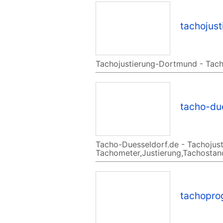
tachojus
Tachojustierung-Dortmund - Tach
tacho-du
Tacho-Duesseldorf.de - Tachojusti
Tachometer,Justierung,Tachostand
tachopro