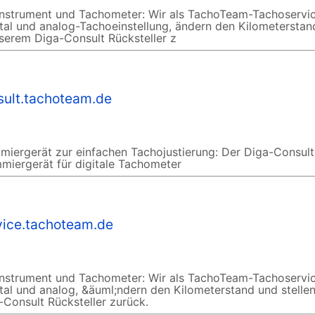
instrument und Tachometer: Wir als TachoTeam-Tachoservi
igital und analog-Tachoeinstellung, ändern den Kilometersta
unserem Diga-Consult Rücksteller z
sult.tachoteam.de
ergerät zur einfachen Tachojustierung: Der Diga-Consult 
mmiergerät für digitale Tachometer
vice.tachoteam.de
instrument und Tachometer: Wir als TachoTeam-Tachoservi
gital und analog, &äuml;ndern den Kilometerstand und stelle
-Consult Rücksteller zurück.