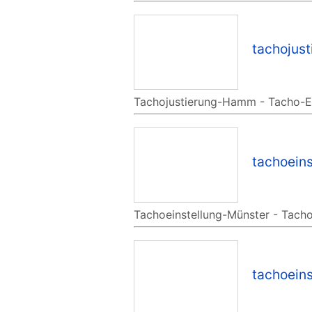
tachojus
Tachojustierung-Hamm - Tacho-Ein
tachoein
Tachoeinstellung-Münster - Tacho
tachoein