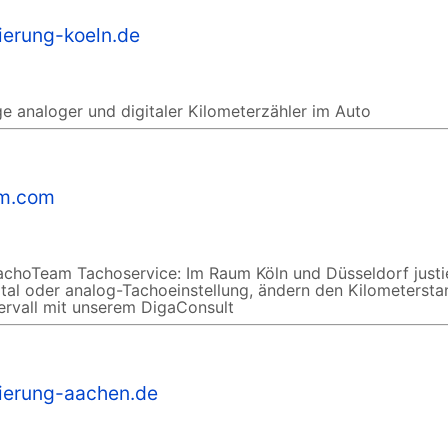
ierung-koeln.de
e analoger und digitaler Kilometerzähler im Auto
am.com
choTeam Tachoservice: Im Raum Köln und Düsseldorf justi
ital oder analog-Tachoeinstellung, ändern den Kilometerst
tervall mit unserem DigaConsult
tierung-aachen.de