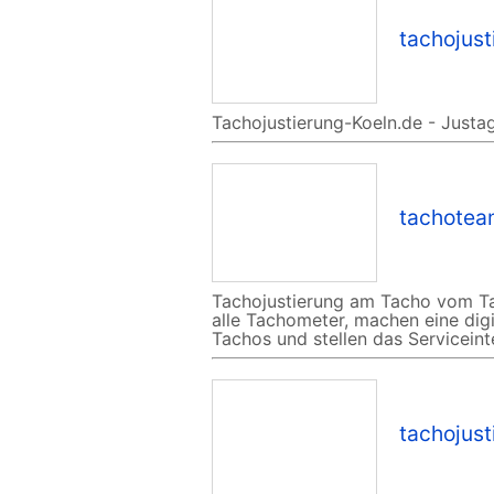
tachojust
Tachojustierung-Koeln.de - Justag
tachote
Tachojustierung am Tacho vom Ta
alle Tachometer, machen eine dig
Tachos und stellen das Servicein
tachojus