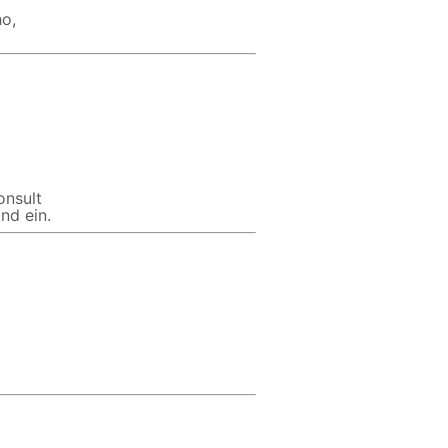
ho,
onsult
nd ein.