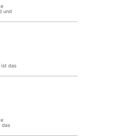
ce
nd und
ist das
ce
n das