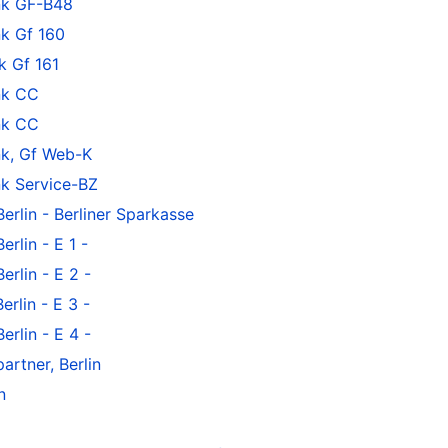
k GF-B48
k Gf 160
 Gf 161
nk CC
nk CC
k, Gf Web-K
k Service-BZ
rlin - Berliner Sparkasse
rlin - E 1 -
rlin - E 2 -
rlin - E 3 -
rlin - E 4 -
rtner, Berlin
n