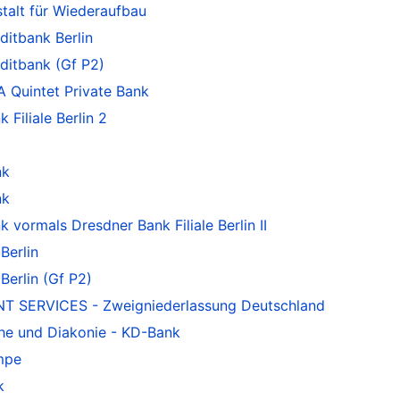
talt für Wiederaufbau
itbank Berlin
ditbank (Gf P2)
 Quintet Private Bank
iliale Berlin 2
nk
nk
ormals Dresdner Bank Filiale Berlin II
Berlin
erlin (Gf P2)
T SERVICES - Zweigniederlassung Deutschland
he und Diakonie - KD-Bank
mpe
k