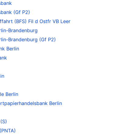
sbank
sbank (Gf P2)
fahrt (BFS) Fil d Ostfr VB Leer
lin-Brandenburg
lin-Brandenburg (Gf P2)
nk Berlin
ank
in
e Berlin
tpapierhandelsbank Berlin
 (S)
 (PNTA)