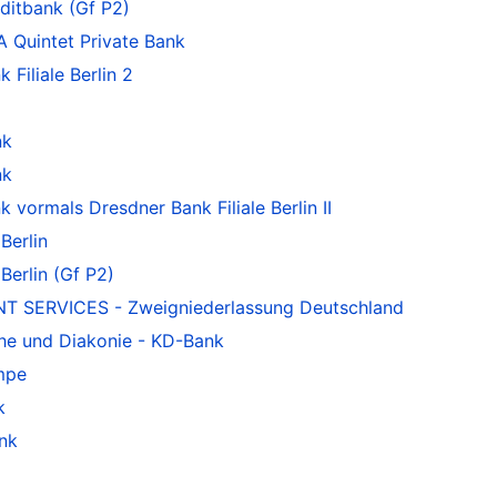
ditbank (Gf P2)
 Quintet Private Bank
iliale Berlin 2
nk
nk
ormals Dresdner Bank Filiale Berlin II
Berlin
erlin (Gf P2)
T SERVICES - Zweigniederlassung Deutschland
he und Diakonie - KD-Bank
mpe
k
nk