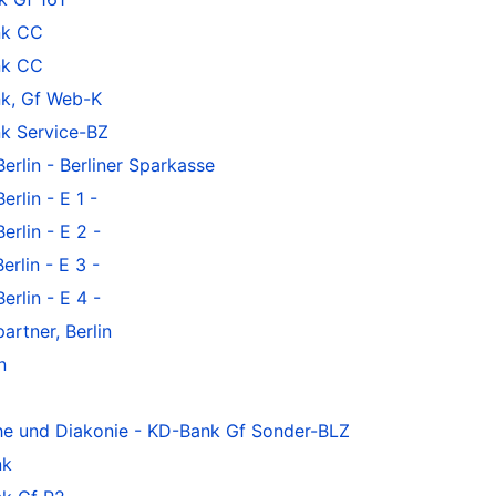
nk CC
nk CC
k, Gf Web-K
k Service-BZ
rlin - Berliner Sparkasse
rlin - E 1 -
rlin - E 2 -
rlin - E 3 -
rlin - E 4 -
rtner, Berlin
n
he und Diakonie - KD-Bank Gf Sonder-BLZ
nk