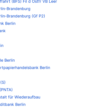
fahrt (BFS) Fil d Ostfr VB Leer
lin-Brandenburg
lin-Brandenburg (Gf P2)
nk Berlin
ank
in
e Berlin
tpapierhandelsbank Berlin
 (S)
 (PNTA)
talt für Wiederaufbau
itbank Berlin