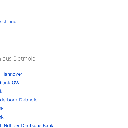
tschland
en aus Detmold
 Hannover
sbank OWL
k
aderborn-Detmold
nk
nk
L Ndl der Deutsche Bank