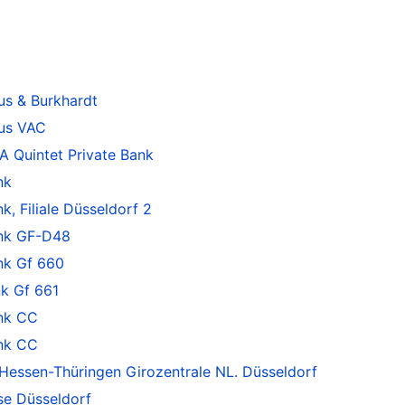
s & Burkhardt
us VAC
 Quintet Private Bank
nk
 Filiale Düsseldorf 2
nk GF-D48
k Gf 660
k Gf 661
nk CC
nk CC
essen-Thüringen Girozentrale NL. Düsseldorf
se Düsseldorf