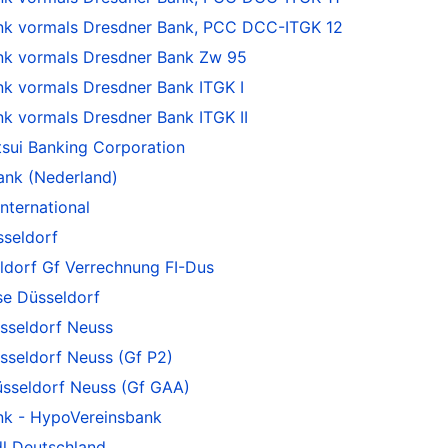
 vormals Dresdner Bank, PCC DCC-ITGK 12
k vormals Dresdner Bank Zw 95
 vormals Dresdner Bank ITGK I
 vormals Dresdner Bank ITGK II
sui Banking Corporation
ank (Nederland)
nternational
sseldorf
ldorf Gf Verrechnung FI-Dus
se Düsseldorf
sseldorf Neuss
sseldorf Neuss (Gf P2)
sseldorf Neuss (Gf GAA)
nk - HypoVereinsbank
l Deutschland