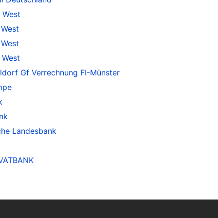
 West
 West
 West
 West
ldorf Gf Verrechnung FI-Münster
mpe
k
nk
che Landesbank
IVATBANK