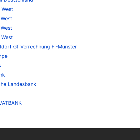
 West
 West
 West
 West
ldorf Gf Verrechnung FI-Münster
mpe
k
nk
che Landesbank
IVATBANK