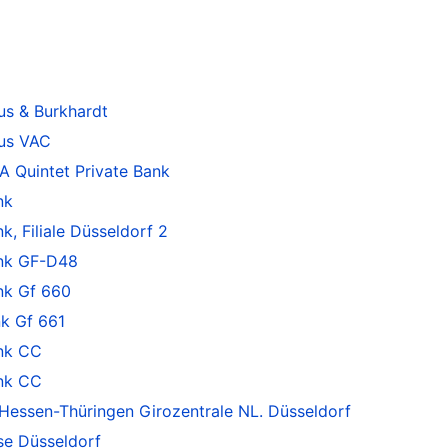
s & Burkhardt
us VAC
 Quintet Private Bank
nk
 Filiale Düsseldorf 2
nk GF-D48
k Gf 660
k Gf 661
nk CC
nk CC
essen-Thüringen Girozentrale NL. Düsseldorf
se Düsseldorf