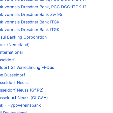
 vormals Dresdner Bank, PCC DCC-ITGK 12
k vormals Dresdner Bank Zw 95
 vormals Dresdner Bank ITGK I
 vormals Dresdner Bank ITGK II
sui Banking Corporation
ank (Nederland)
nternational
sseldorf
ldorf Gf Verrechnung FI-Dus
se Düsseldorf
sseldorf Neuss
sseldorf Neuss (Gf P2)
sseldorf Neuss (Gf GAA)
nk - HypoVereinsbank
l Deutschland