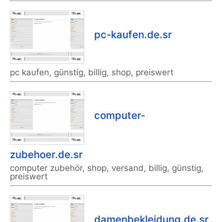
pc-kaufen.de.sr
pc kaufen, günstig, billig, shop, preiswert
computer-
zubehoer.de.sr
computer zubehör, shop, versand, billig, günstig,
preiswert
damenbekleidung.de.sr