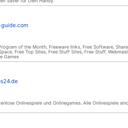
en Saver für Dein Handy.
-guide.com
Program of the Month, Freeware links, Free Software, Shar
pace, Free Top Sites, Free Stuff Sites, Free Stuff, Webmast
ree Games
s24.de
enlose Onlinespiele und Onlinegames. Alle Onlinespiele sind