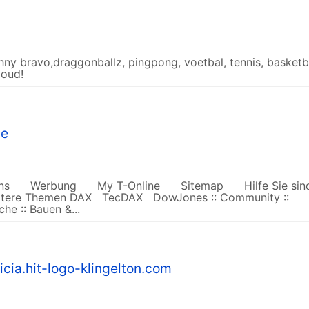
hny bravo,draggonballz, pingpong, voetbal, tennis, basketb
 oud!
de
tions Werbung My T-Online Sitemap Hilfe Sie sind 
Weitere Themen DAX TecDAX DowJones :: Community ::
che :: Bauen &...
icia.hit-logo-klingelton.com