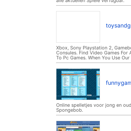
alle aktuellen Spiele verfügbar.
toysandg
Xbox, Sony Playstation 2, Gam
Consules. Find Video Games For 
To Pc Games. When You Use Our 
funnygam
Online spelletjes voor jong en o
Spongebob.