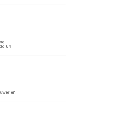
me
ndo 64
ouwer en