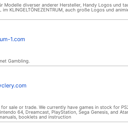
r Modelle diverser anderer Hersteller, Handy Logos und t
L im KLINGELTÖNEZENTRUM, auch große Logos und animi
num-1.com
rnet Gambling.
clery.com
or sale or trade. We currently have games in stock for PS
endo 64, Dreamcast, PlayStation, Sega Genesis, and Atar
anuals, booklets and instruction