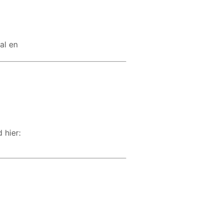
al en
hier: