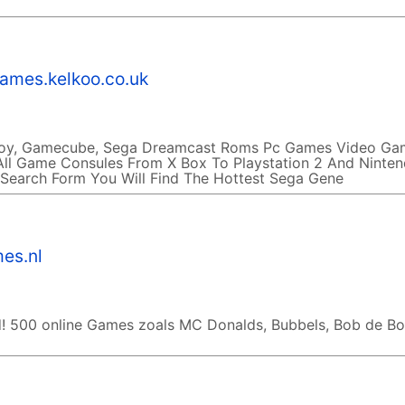
ames.kelkoo.co.uk
eboy, Gamecube, Sega Dreamcast Roms Pc Games Video Ga
All Game Consules From X Box To Playstation 2 And Ninte
Search Form You Will Find The Hottest Sega Gene
es.nl
ud! 500 online Games zoals MC Donalds, Bubbels, Bob de B