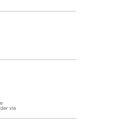
le
rder via