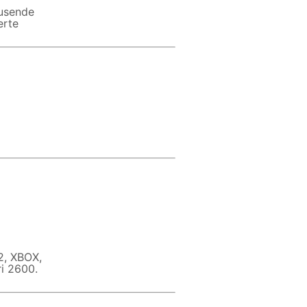
ausende
erte
2, XBOX,
i 2600.