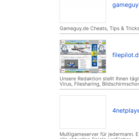
gameguy
Gameguy.de Cheats, Tips & Tricks
filepilot.
Unsere Redaktion stellt Ihnen tä
Virus, Filesharing, Bildschirmschon
4netplay
Multigameserver für jedermann. 