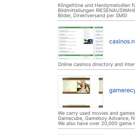
Klingeltöne und Handymelodien fü
Bildmitteilungen RIESENAUSWAH
Bilder, Direktversand per SMS!
casinos.
Online casinos directory and Inte
gamerecy
We carry used movies and games f
Gamecube, Gameboy Advance, Nint
We also have over 20,000 game m