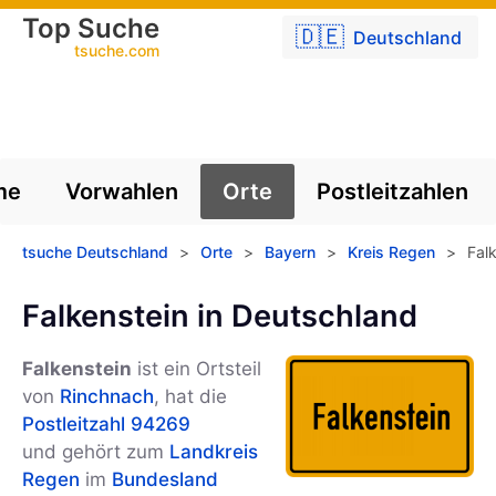
Top Suche
🇩🇪
Deutschland
tsuche.com
me
Vorwahlen
Orte
Postleitzahlen
tsuche Deutschland
>
Orte
>
Bayern
>
Kreis Regen
>
Fal
Falkenstein in Deutschland
Falkenstein
ist ein Ortsteil
von
Rinchnach
, hat die
Postleitzahl 94269
und gehört zum
Landkreis
Regen
im
Bundesland