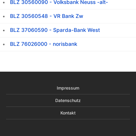
BLZ 30560090 - Volksbank Neuss -alt-
BLZ 30560548 - VR Bank Zw
BLZ 37060590 - Sparda-Bank West
BLZ 76026000 - norisbank
Impressum
Datenschutz
Kontakt