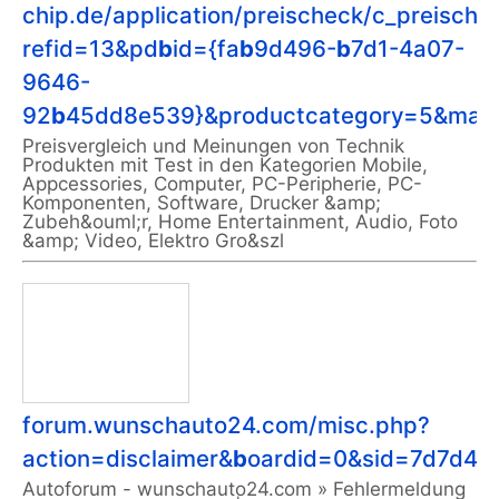
chip.de/application/preischeck/c_preische
refid=13&pd
b
id={fa
b
9d496-
b
7d1-4a07-
9646-
92
b
45dd8e539}&productcategory=5&max
Preisvergleich und Meinungen von Technik
Produkten mit Test in den Kategorien Mobile,
Appcessories, Computer, PC-Peripherie, PC-
Komponenten, Software, Drucker &amp;
Zubeh&ouml;r, Home Entertainment, Audio, Foto
&amp; Video, Elektro Gro&szl
forum.wunschauto24.com/misc.php?
action=disclaimer&
b
oardid=0&sid=7d7d4e
Autoforum - wunschauto24.com » Fehlermeldung