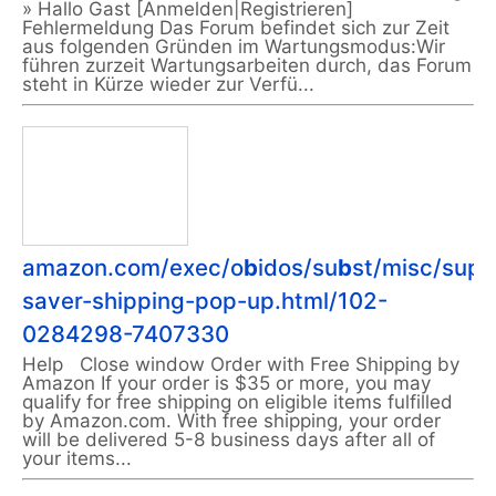
» Hallo Gast [Anmelden|Registrieren]
Fehlermeldung Das Forum befindet sich zur Zeit
aus folgenden Gründen im Wartungsmodus:Wir
führen zurzeit Wartungsarbeiten durch, das Forum
steht in Kürze wieder zur Verfü...
amazon.com/exec/o
b
idos/su
b
st/misc/supe
saver-shipping-pop-up.html/102-
0284298-7407330
Help Close window Order with Free Shipping by
Amazon If your order is $35 or more, you may
qualify for free shipping on eligible items fulfilled
by Amazon.com. With free shipping, your order
will be delivered 5-8 business days after all of
your items...