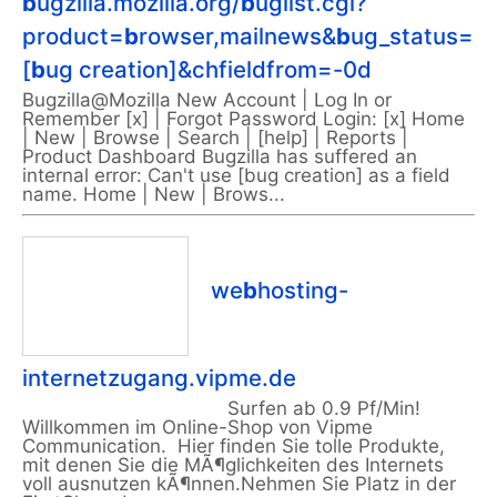
b
ugzilla.mozilla.org/
b
uglist.cgi?
product=
b
rowser,mailnews&
b
ug_status=un
[
b
ug creation]&chfieldfrom=-0d
Bugzilla@Mozilla New Account | Log In or
Remember [x] | Forgot Password Login: [x] Home
| New | Browse | Search | [help] | Reports |
Product Dashboard Bugzilla has suffered an
internal error: Can't use [bug creation] as a field
name. Home | New | Brows...
we
b
hosting-
internetzugang.vipme.de
Surfen ab 0.9 Pf/Min!
Willkommen im Online-Shop von Vipme
Communication. Hier finden Sie tolle Produkte,
mit denen Sie die MÃ¶glichkeiten des Internets
voll ausnutzen kÃ¶nnen.Nehmen Sie Platz in der