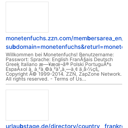
monetenfuchs.zzn.com/mem
b
ersarea_en/s
su
b
domain=monetenfuchs&returl=monetenf
Willkommen bei Monetenfuchs! Benutzername:
Passwort: Sprache: English FranÃ§ais Deutsch
Greek Italiano æ—¥æœ¬ã® Polski PortuguÃªs
EspaÃ±ol à¸ à¸²à¸©à¸²à¹„à¸—à¸¢ ä¸­å›½çš„
Copyright Â© 1999-2014. ZZN, ZapZone Network.
All rights reserved. - Terms of Us...
urlau
b
stage.de/directory/country__frankrei