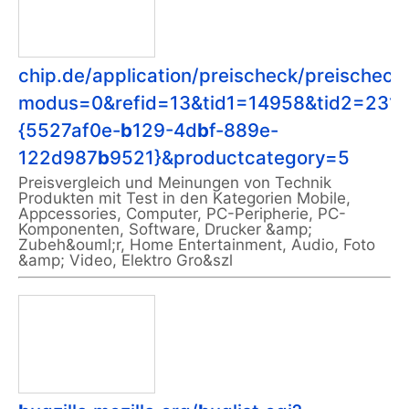
chip.de/application/preischeck/preischeck
modus=0&refid=13&tid1=14958&tid2=231
{5527af0e-
b
129-4d
b
f-889e-
122d987
b
9521}&productcategory=5
Preisvergleich und Meinungen von Technik
Produkten mit Test in den Kategorien Mobile,
Appcessories, Computer, PC-Peripherie, PC-
Komponenten, Software, Drucker &amp;
Zubeh&ouml;r, Home Entertainment, Audio, Foto
&amp; Video, Elektro Gro&szl