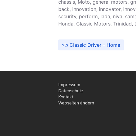
chassis, Moto, general motors, gm
back, innovation, innovator, innova
security, perform, lada, niva, sam
Honda, Classic Motors, Trinidad,
Classic Driver - Home
Impressum
Datenschutz
Kontakt
Webseiten ändern