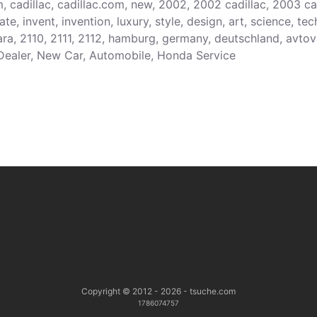
, cadillac, cadillac.com, new, 2002, 2002 cadillac, 2003 cad
te, invent, invention, luxury, style, design, art, science, te
ara, 2110, 2111, 2112, hamburg, germany, deutschland, avtov
 Dealer, New Car, Automobile, Honda Service
Copyright © 2012 - 2026 - tsuche.com
1786074757