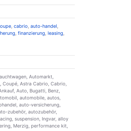
coupe
,
cabrio
,
auto-handel
,
cherung
,
finanzierung
,
leasing
,
auchtwagen, Automarkt,
, Coupé, Astra Cabrio, Cabrio,
Ankauf, Auto, Bugatti, Benz,
utomobil, automobile, autos,
ohandel, auto-versicherung,
auto-zubehör, autozubehör,
cing, suspension, Ingvar, alloy
ering, Merzig, performance kit,