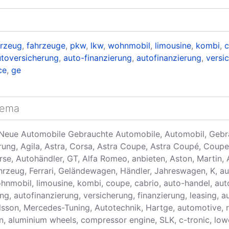
hrzeug
,
fahrzeuge
,
pkw
,
lkw
,
wohnmobil
,
limousine
,
kombi
,
utoversicherung
,
auto-finanzierung
,
autofinanzierung
,
versi
ce
,
ge
hema
Neue Automobile Gebrauchte Automobile, Automobil, Gebr
rung, Agila, Astra, Corsa, Astra Coupe, Astra Coupé, Coupe
rse, Autohändler, GT, Alfa Romeo, anbieten, Aston, Martin, 
Fahrzeug, Ferrari, Geländewagen, Händler, Jahreswagen, K, a
hnmobil, limousine, kombi, coupe, cabrio, auto-handel, aut
ng, autofinanzierung, versicherung, finanzierung, leasing, 
rlsson, Mercedes-Tuning, Autotechnik, Hartge, automotive, ra
on, aluminium wheels, compressor engine, SLK, c-tronic, low