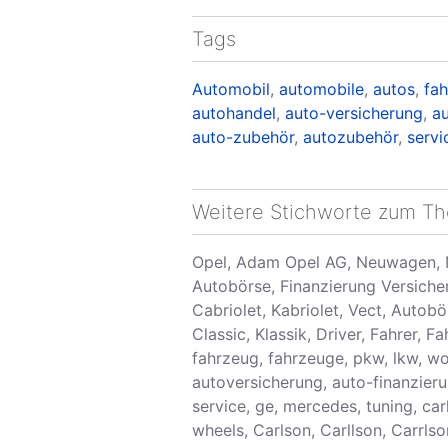
Tags
Automobil
,
automobile
,
autos
,
fa
autohandel
,
auto-versicherung
,
a
auto-zubehör
,
autozubehör
,
servi
Weitere Stichworte zum T
Opel, Adam Opel AG, Neuwagen, 
Autobörse, Finanzierung Versiche
Cabriolet, Kabriolet, Vect, Autobö
Classic, Klassik, Driver, Fahrer, 
fahrzeug, fahrzeuge, pkw, lkw, wo
autoversicherung, auto-finanzieru
service, ge, mercedes, tuning, ca
wheels, Carlson, Carllson, Carrls