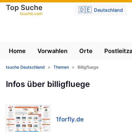
Top Suche
🇩🇪
Deutschland
tsuche.com
Home
Vorwahlen
Orte
Postleitz
tsuche Deutschland
>
Themen
>
Billigfluege
Infos über billigfluege
1forfly.de