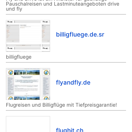
Pauschalreisen und Lastminuteangeboten drive
und fly
billigfluege.de.sr
billigfluege
flyandfly.de
Flugreisen und Billigflüge mit Tiefpreisgarantie!
flughit.ch