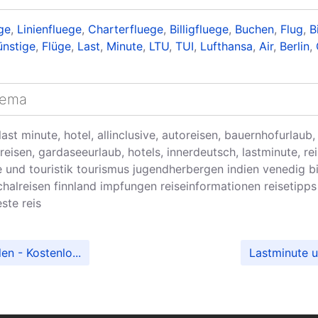
üge
,
Linienfluege
,
Charterfluege
,
Billigfluege
,
Buchen
,
Flug
,
Bi
nstige
,
Flüge
,
Last
,
Minute
,
LTU
,
TUI
,
Lufthansa
,
Air
,
Berlin
,
hema
, last minute, hotel, allinclusive, autoreisen, bauernhofurlaub
reisen, gardaseeurlaub, hotels, innerdeutsch, lastminute, rei
e und touristik tourismus jugendherbergen indien venedig bi
halreisen finnland impfungen reiseinformationen reisetipps 
ste reis
n - Kostenlo...
Lastminute u