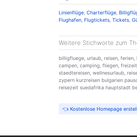
Linienflüge
,
Charterflüge
,
Billigfl
Flughafen
,
Flugtickets
,
Tickets
,
Gü
Weitere Stichworte zum T
billigfluege, urlaub, reisen, ferien
campen, camping, fliegen, freizeit
staedtereisen, wellnesurlaub, reis
zypern kurzreisen bulgarien pausc
reisezeit suedafrika hauptstadt be
Kostenlose Homepage erstelle