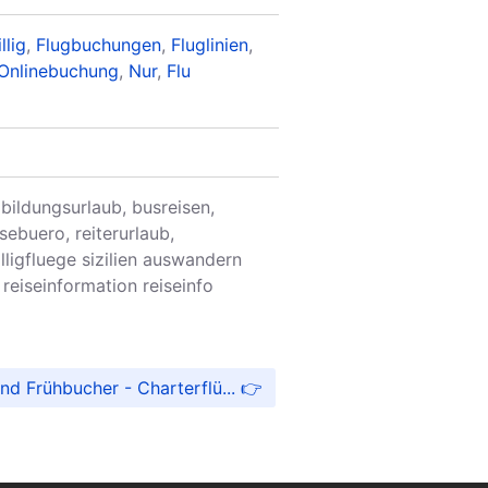
llig
,
Flugbuchungen
,
Fluglinien
,
Onlinebuchung
,
Nur
,
Flu
, bildungsurlaub, busreisen,
sebuero, reiterurlaub,
lligfluege sizilien auswandern
reiseinformation reiseinfo
nd Frühbucher - Charterflü...