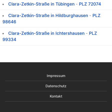
Clara-Zetkin-Straße in Tübingen
-
PLZ 72074
Clara-Zetkin-Straße in Hildburghausen
-
PLZ
98646
Clara-Zetkin-Straße in Ichtershausen
-
PLZ
99334
Impressum
Datenschutz
Kontakt