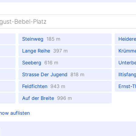
gust-Bebel-Platz
Steinweg
185 m
Heider
Lange Reihe
397 m
Krüm
Seeberg
616 m
Unterb
Strasse Der Jugend
818 m
Iltisfa
Feldfichten
943 m
Ernst-
Auf der Breite
996 m
now auflisten