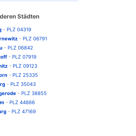
nderen Städten
g
-
PLZ 04319
rnewitz
-
PLZ 06791
u
-
PLZ 06842
off
-
PLZ 07919
itz
-
PLZ 09123
orn
-
PLZ 25335
urg
-
PLZ 35043
igerode
-
PLZ 38855
um
-
PLZ 44866
urg
-
PLZ 47169