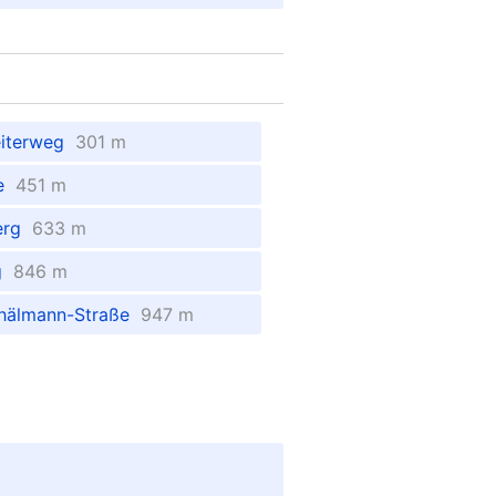
eiterweg
301 m
me
451 m
erg
633 m
ng
846 m
Thälmann-Straße
947 m