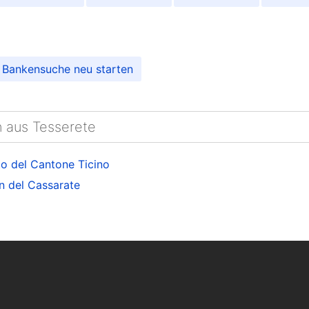
 Bankensuche neu starten
n aus Tesserete
to del Cantone Ticino
n del Cassarate