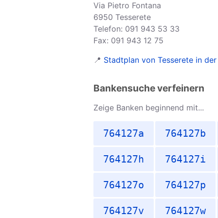
Via Pietro Fontana
6950 Tesserete
Telefon: 091 943 53 33
Fax: 091 943 12 75
📍
Stadtplan von Tesserete in de
Bankensuche verfeinern
Zeige Banken beginnend mit...
764127a
764127b
764127h
764127i
764127o
764127p
764127v
764127w