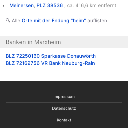
Meinersen
,
PLZ 38536
,
ca. 416,6 km entfernt
🔍 Alle
Orte mit der Endung "heim"
auflisten
Banken in Marxheim
BLZ 72250160
Sparkasse Donauwörth
BLZ 72169756
VR Bank Neuburg-Rain
Impressum
Datenschutz
Kontakt