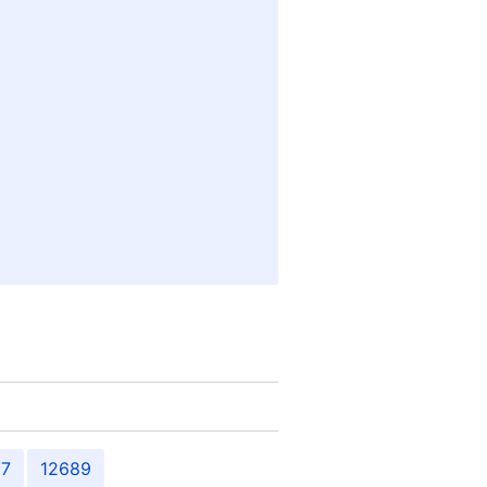
87
12689