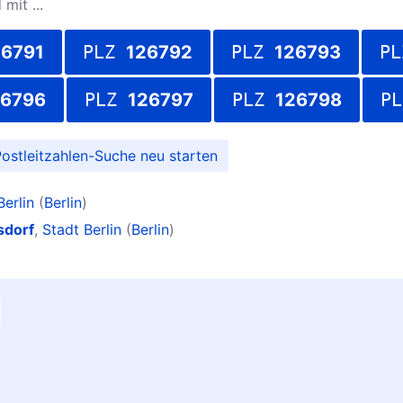
mit ...
26791
PLZ
126792
PLZ
126793
P
26796
PLZ
126797
PLZ
126798
P
ostleitzahlen-Suche
Berlin
(
Berlin
)
sdorf
,
Stadt Berlin
(
Berlin
)