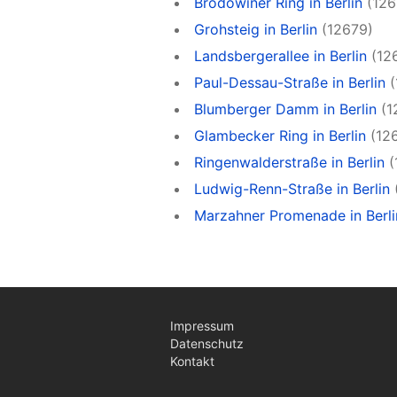
Brodowiner Ring in Berlin
(126
Grohsteig in Berlin
(12679)
Landsbergerallee in Berlin
(12
Paul-Dessau-Straße in Berlin
(
Blumberger Damm in Berlin
(1
Glambecker Ring in Berlin
(12
Ringenwalderstraße in Berlin
(
Ludwig-Renn-Straße in Berlin
Marzahner Promenade in Berli
Impressum
Datenschutz
Kontakt