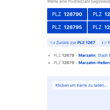
Wähle eine Postleitzahl beginnend 
PLZ
126790
PLZ
1
PLZ
126795
PLZ
1
PLZ 1267
P
PLZ
12679
-
Marzahn
,
Stadt 
PLZ
12679
-
Marzahn-Heller