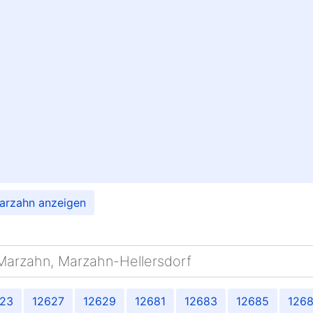
Marzahn anzeigen
Marzahn, Marzahn-Hellersdorf
623
12627
12629
12681
12683
12685
126