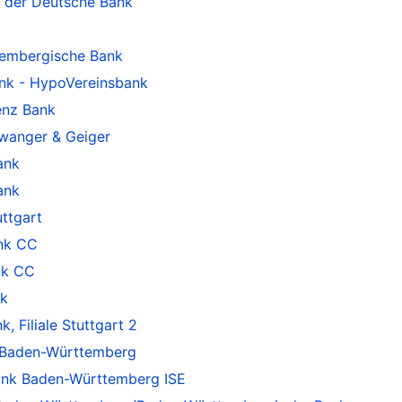
 der Deutsche Bank
embergische Bank
nk - HypoVereinsbank
enz Bank
wanger & Geiger
ank
ank
ttgart
nk CC
nk CC
k
Filiale Stuttgart 2
 Baden-Württemberg
nk Baden-Württemberg ISE