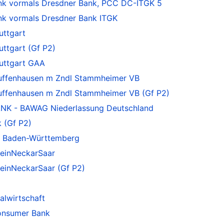
 vormals Dresdner Bank, PCC DC-ITGK 5
 vormals Dresdner Bank ITGK
uttgart
ttgart (Gf P2)
uttgart GAA
uffenhausen m Zndl Stammheimer VB
ffenhausen m Zndl Stammheimer VB (Gf P2)
K - BAWAG Niederlassung Deutschland
 (Gf P2)
k Baden-Württemberg
einNeckarSaar
einNeckarSaar (Gf P2)
alwirtschaft
onsumer Bank