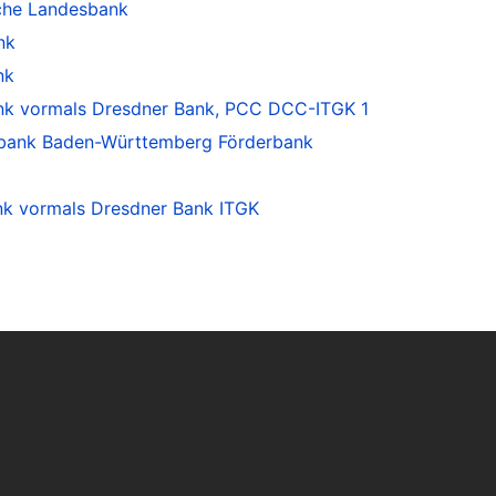
che Landesbank
nk
nk
 vormals Dresdner Bank, PCC DCC-ITGK 1
tbank Baden-Württemberg Förderbank
 vormals Dresdner Bank ITGK