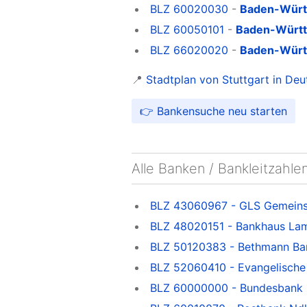
BLZ 60020030
-
Baden-Würt
BLZ 60050101
-
Baden-Württ
BLZ 66020020
-
Baden-Würt
📍
Stadtplan von Stuttgart in Deu
👉 Bankensuche neu starten
Alle Banken / Bankleitzahle
BLZ 43060967 - GLS Gemeins
BLZ 48020151 - Bankhaus La
BLZ 50120383 - Bethmann Ba
BLZ 52060410 - Evangelische B
BLZ 60000000 - Bundesbank