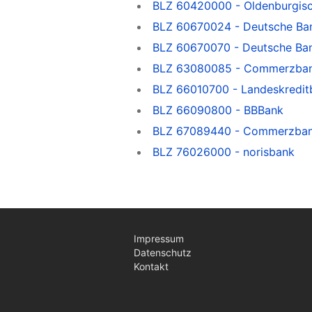
BLZ 60420000 - Oldenburgis
BLZ 60670024 - Deutsche Ba
BLZ 60670070 - Deutsche Ba
BLZ 63080085 - Commerzbank
BLZ 66010700 - Landeskredi
BLZ 66090800 - BBBank
BLZ 67089440 - Commerzbank
BLZ 76026000 - norisbank
Impressum
Datenschutz
Kontakt