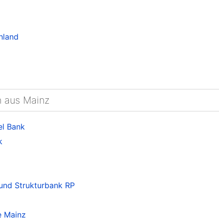
hland
n aus Mainz
el Bank
k
 und Strukturbank RP
e Mainz