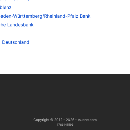
blenz
aden-Württemberg/Rheinland-Pfalz Bank
che Landesbank
 Deutschland
Copyright © 2012 - 2026 - tsuche.com
1786141596