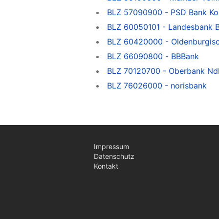
BLZ 57090900 - PSD Bank Ko
BLZ 60050101 - Landesbank B
BLZ 60420000 - Oldenburgis
BLZ 66090800 - BBBank
BLZ 70120700 - Oberbank Ndl
BLZ 76026000 - norisbank
Impressum
Datenschutz
Kontakt