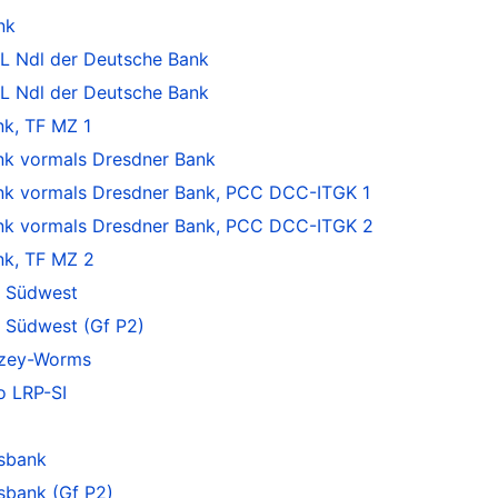
nk
L Ndl der Deutsche Bank
L Ndl der Deutsche Bank
k, TF MZ 1
k vormals Dresdner Bank
 vormals Dresdner Bank, PCC DCC-ITGK 1
k vormals Dresdner Bank, PCC DCC-ITGK 2
k, TF MZ 2
 Südwest
 Südwest (Gf P2)
lzey-Worms
o LRP-SI
sbank
sbank (Gf P2)