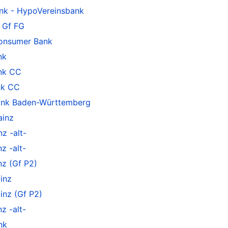
nk - HypoVereinsbank
 Gf FG
onsumer Bank
nk
nk CC
nk CC
ank Baden-Württemberg
ainz
z -alt-
z -alt-
z (Gf P2)
inz
nz (Gf P2)
z -alt-
nk