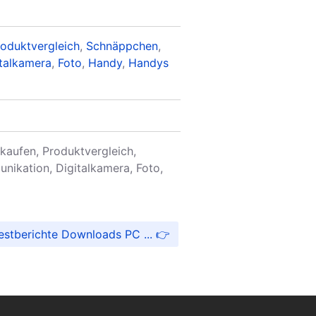
roduktvergleich
,
Schnäppchen
,
italkamera
,
Foto
,
Handy
,
Handys
nkaufen, Produktvergleich,
nikation, Digitalkamera, Foto,
estberichte Downloads PC ...