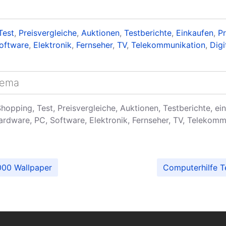
Test
,
Preisvergleiche
,
Auktionen
,
Testberichte
,
Einkaufen
,
P
oftware
,
Elektronik
,
Fernseher
,
TV
,
Telekommunikation
,
Dig
hema
Shopping, Test, Preisvergleiche, Auktionen, Testberichte, ei
rdware, PC, Software, Elektronik, Fernseher, TV, Telekommu
000 Wallpaper
Computerhilfe T