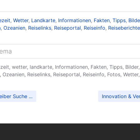
ezeit
,
Wetter
,
Landkarte
,
Informationen
,
Fakten
,
Tipps
,
Bilde
n
,
Ozeanien
,
Reiselinks
,
Reiseportal
,
Reiseinfo
,
Reiseberichte
hema
sezeit, wetter, landkarte, Informationen, Fakten, Tipps, Bilder
, Ozeanien, Reiselinks, Reiseportal, Reiseinfo, Fotos, Wetter
iber Suche ...
Innovation & Ve