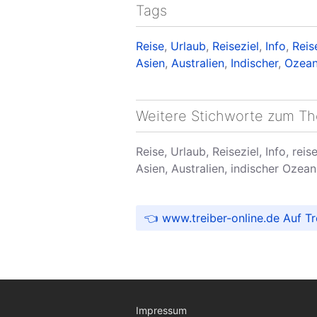
Tags
Reise
,
Urlaub
,
Reiseziel
,
Info
,
Reis
Asien
,
Australien
,
Indischer
,
Ozea
Weitere Stichworte zum T
Reise, Urlaub, Reiseziel, Info, rei
Asien, Australien, indischer Ozean
www.treiber-online.de Auf Tre
Impressum