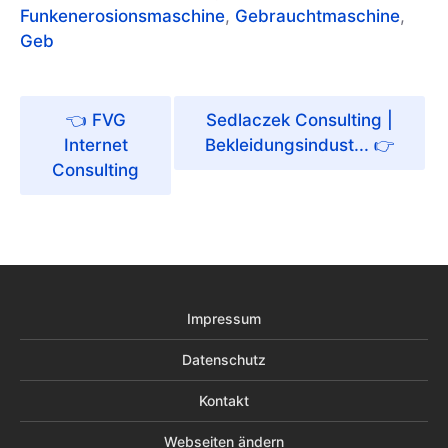
Funkenerosionsmaschine
,
Gebrauchtmaschine
,
Geb
FVG
Sedlaczek Consulting |
Internet
Bekleidungsindust...
Consulting
Impressum
Datenschutz
Kontakt
Webseiten ändern