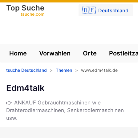
Top Suche
🇩🇪
Deutschland
tsuche.com
Home
Vorwahlen
Orte
Postleitz
tsuche Deutschland
>
Themen
>
www.edm4talk.de
Edm4talk
👉 ANKAUF Gebrauchtmaschinen wie
Drahterodiermaschinen, Senkerodiermaschinen
usw.