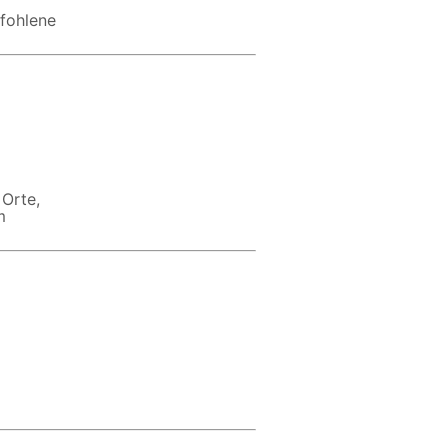
pfohlene
 Orte,
m