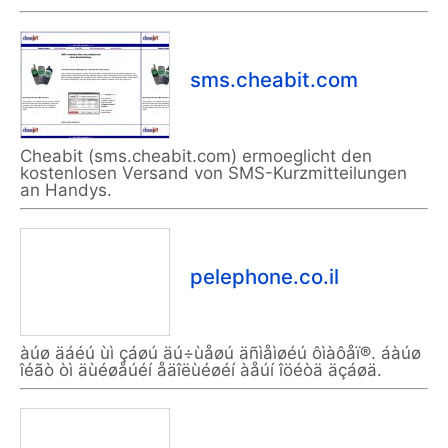
sms.cheabit.com
Cheabit (sms.cheabit.com) ermoeglicht den
kostenlosen Versand von SMS-Kurzmitteilungen
an Handys.
pelephone.co.il
àúø äáéú ùì çáøú äú÷ùåøú äñìåìøéú ôìàôåï®. áàúø
îéãò òì äùéøåúéí åäîëùéøéí àåúí îöéòä äçáøä.