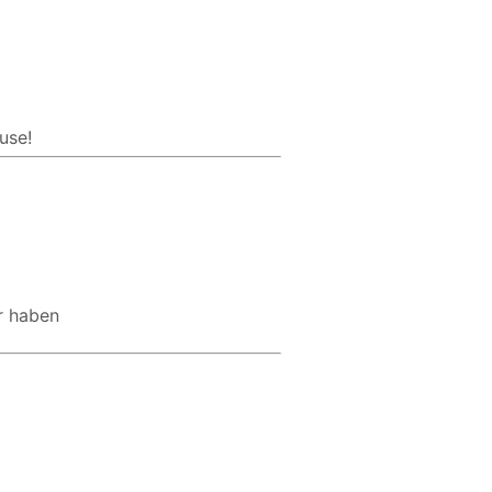
use!
r haben