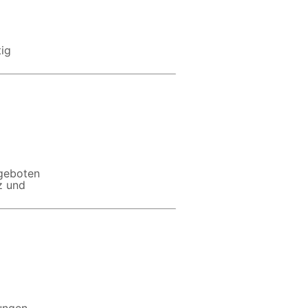
tig
ngeboten
z und