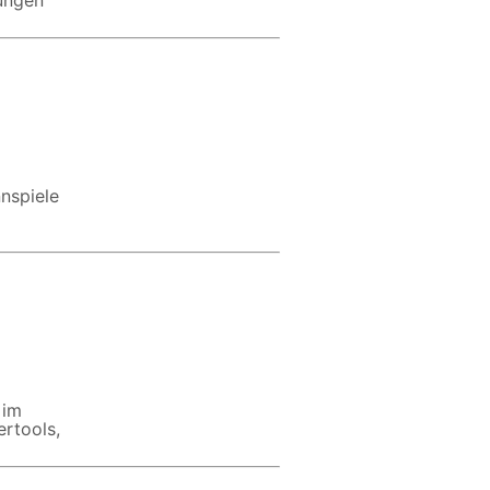
dungen
nspiele
 im
rtools,