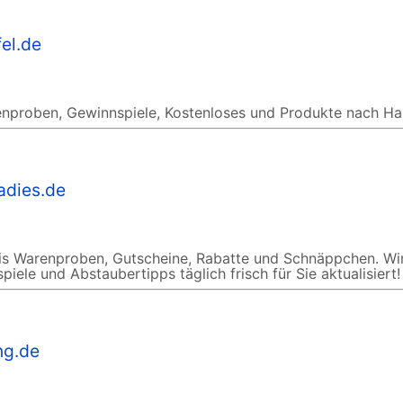
fel.de
renproben, Gewinnspiele, Kostenloses und Produkte nach Ha
adies.de
tis Warenproben, Gutscheine, Rabatte und Schnäppchen. Wi
iele und Abstaubertipps täglich frisch für Sie aktualisiert!
ng.de