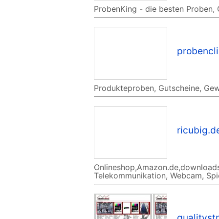
ProbenKing - die besten Proben, 
probencli
Produkteproben, Gutscheine, Gew
ricubig.d
Onlineshop,Amazon.de,downloads, L
Telekommunikation, Webcam, Spie
qualityst