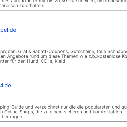
 Restaurantführer mit bis zu 30 Gutscheinen, um in Restaur
tneressen zu erhalten.
pel.de
proben, Gratis Rabatt-Coupons, Gutscheine, tolle Schnäpp
sten Angebote rund um diese Themen wie z.b.:kostenlose Ko
utter für den Hund, CD´s, Kleid
4.de
ping-Guide und verzeichnet nur die die populärsten und qua
n Online-Shops, die zu einem sicheren und komfortablen
 beitragen.