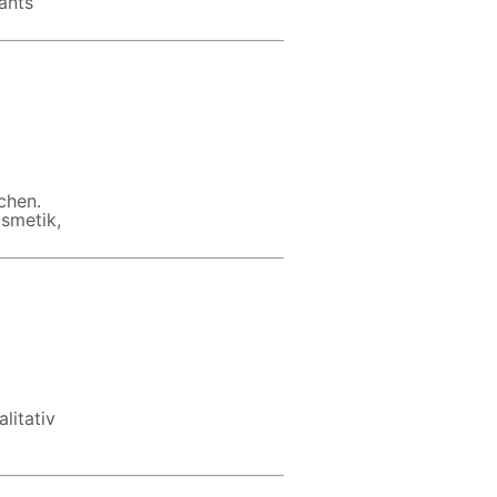
ants
chen.
smetik,
litativ