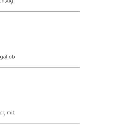
ünstig
Egal ob
r, mit