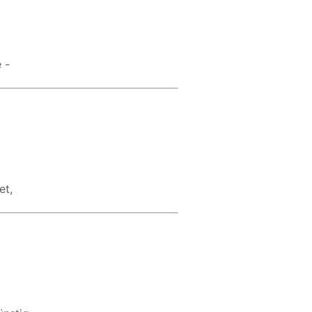
 -
et,