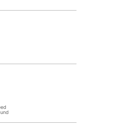
eed
 und