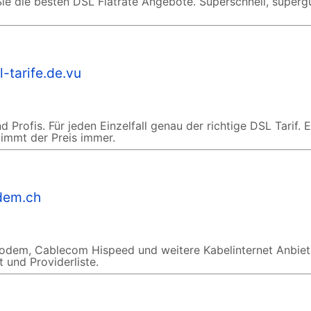
n Sie die besten DSL Flatrate Angebote. Superschnell, superg
l-tarife.de.vu
nd Profis. Für jeden Einzelfall genau der richtige DSL Tarif. 
stimmt der Preis immer.
dem.ch
odem, Cablecom Hispeed und weitere Kabelinternet Anbiete
und Providerliste.