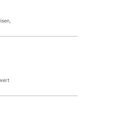
isen,
swert