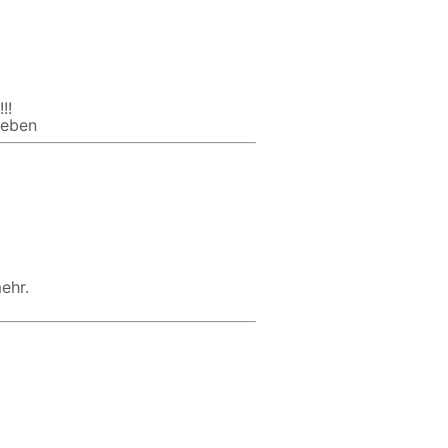
!!
reben
ehr.