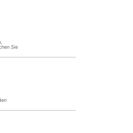
,
chen Sie
den