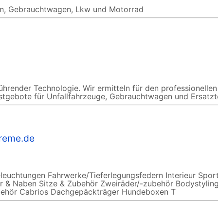
gen, Gebrauchtwagen, Lkw und Motorrad
führender Technologie. Wir ermitteln für den professionelle
stgebote für Unfallfahrzeuge, Gebrauchtwagen und Ersatzte
treme.de
euchtungen Fahrwerke/Tieferlegungsfedern Interieur Sport
äder & Naben Sitze & Zubehör Zweiräder/-zubehör Bodystylin
ehör Cabrios Dachgepäckträger Hundeboxen T