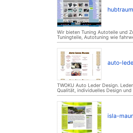
hubtraum
Wir bieten Tuning Autoteile und Zu
Tuningteile, Autotuning wie fahr
auto-led
TWOKU Auto Leder Design. Ledera
Qualität, individuelles Design un
isla-maur