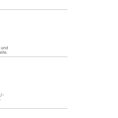
n und
ile.
/-
g