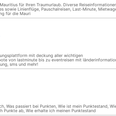
 Mauritius für Ihren Traumurlaub. Diverse Reiseinformatione
es sowie Linienflüge, Pauschalreisen, Last-Minute, Mietwag
ng für die Mauri
e
hungsplattform mit deckung aller wichtigen
ote von lastminute bis zu eventreisen mit länderinformatio
lung, sms und mehr!
ch, Was passiert bei Punkten, Wie ist mein Punktestand, Wi
ch Punkte ab, Wie erhalte ich meinen Punktestand