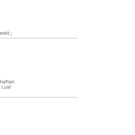
eit.;
chaften
 Lust