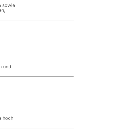
n sowie
en,
n und
e hoch