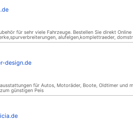
.de
behör für sehr viele Fahrzeuge. Bestellen Sie direkt Online !
werke,spurverbreiterungen, alufelgen,komplettraeder, domst
er-design.de
usstattungen für Autos, Motoräder, Boote, Oldtimer und m
d zum günstigen Peis
icia.de