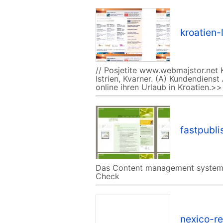
kroatien-
// Posjetite www.webmajstor.net K
Istrien, Kvarner. (A) Kundendiens
online ihren Urlaub in Kroatien.>>
fastpubli
Das Content management system f
Check
nexico-re