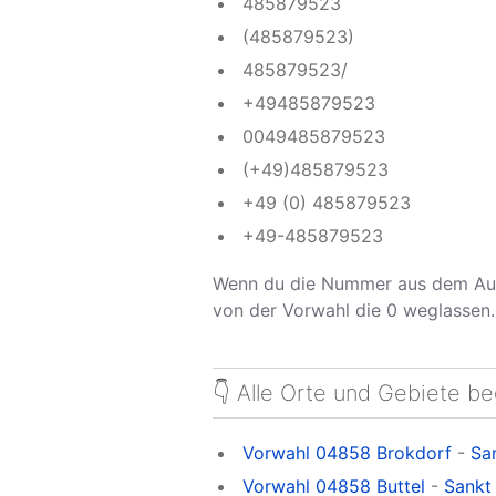
485879523
(485879523)
485879523/
+49485879523
0049485879523
(+49)485879523
+49 (0) 485879523
+49-485879523
Wenn du die Nummer aus dem Aus
von der Vorwahl die 0 weglassen.
👇 Alle Orte und Gebiete b
Vorwahl 04858 Brokdorf
-
Sa
Vorwahl 04858 Buttel
-
Sankt 