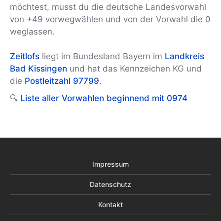
möchtest, musst du die deutsche Landesvorwahl
von +49 vorwegwählen und von der Vorwahl die 0
weglassen.
Zeitlofs
liegt im Bundesland Bayern im
Landkreis
Bad Kissingen
und hat das Kennzeichen KG und
die
Postleitzahl 97799
.
🔍
Liste aller Vorwahlen beginnend mit 0974
Impressum
Datenschutz
Kontakt