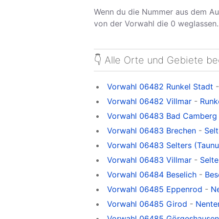
Wenn du die Nummer aus dem Aus
von der Vorwahl die 0 weglassen.
👇 Alle Orte und Gebiete b
Vorwahl 06482 Runkel Stadt
Vorwahl 06482 Villmar
-
Runke
Vorwahl 06483 Bad Camberg 
Vorwahl 06483 Brechen
-
Sel
Vorwahl 06483 Selters (Taunu
Vorwahl 06483 Villmar
-
Selte
Vorwahl 06484 Beselich
-
Bes
Vorwahl 06485 Eppenrod
-
N
Vorwahl 06485 Girod
-
Nente
Vorwahl 06485 Görgeshausen