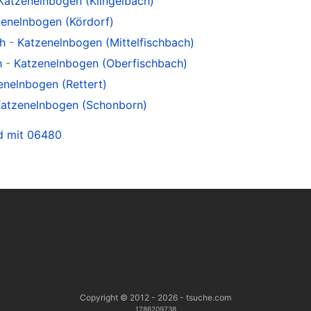
Katzenelnbogen (Klingelbach)
enelnbogen (Kördorf)
h
-
Katzenelnbogen (Mittelfischbach)
h
-
Katzenelnbogen (Oberfischbach)
enelnbogen (Rettert)
atzenelnbogen (Schonborn)
nd mit 06480
Copyright © 2012 - 2026 - tsuche.com
1786209738