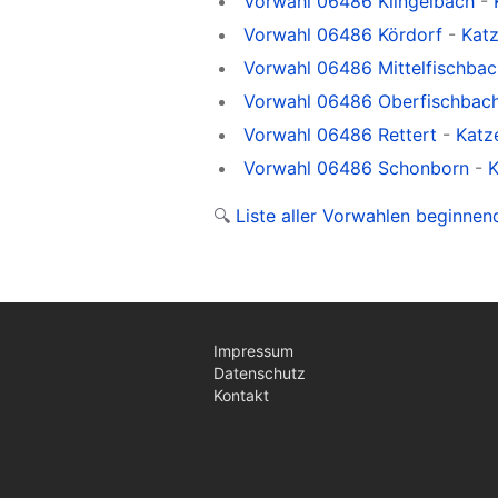
Vorwahl 06486 Klingelbach
-
Vorwahl 06486 Kördorf
-
Katz
Vorwahl 06486 Mittelfischbac
Vorwahl 06486 Oberfischbac
Vorwahl 06486 Rettert
-
Katz
Vorwahl 06486 Schonborn
-
K
🔍
Liste aller Vorwahlen beginne
Impressum
Datenschutz
Kontakt