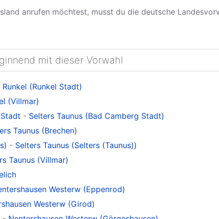
land anrufen möchtest, musst du die deutsche Landesvo
eginnend mit dieser Vorwahl
-
Runkel (Runkel Stadt)
l (Villmar)
Stadt
-
Selters Taunus (Bad Camberg Stadt)
ters Taunus (Brechen)
s)
-
Selters Taunus (Selters (Taunus))
rs Taunus (Villmar)
elich
entershausen Westerw (Eppenrod)
rshausen Westerw (Girod)
-
Nentershausen Westerw (Görgeshausen)