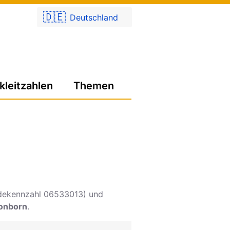
🇩🇪
Deutschland
kleitzahlen
Themen
ekennzahl 06533013) und
onborn
.