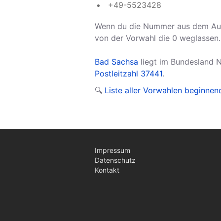
+49-5523428
Wenn du die Nummer aus dem Aus
von der Vorwahl die 0 weglassen.
Bad Sachsa
liegt im Bundesland 
Postleitzahl 37441
.
🔍
Liste aller Vorwahlen beginne
Impressum
Datenschutz
Kontakt