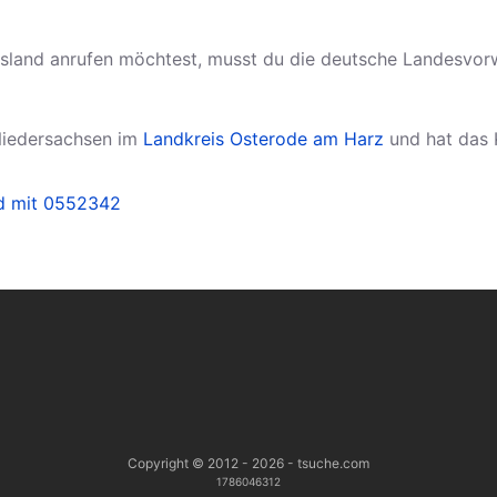
land anrufen möchtest, musst du die deutsche Landesvo
Niedersachsen im
Landkreis Osterode am Harz
und hat das 
nd mit 0552342
Copyright © 2012 - 2026 - tsuche.com
1786046312