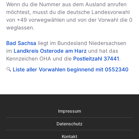
Wenn du die Nummer aus dem Ausland anrufen
möchtest, musst du die deutsche Landesvorwahl
von +49 vorwegwählen und von der Vorwahl die 0
weglassen.
Bad Sachsa
liegt im Bundesland Niedersachsen
im
Landkreis Osterode am Harz
und hat das
Kennzeichen OHA und die
Postleitzahl 37441
.
🔍
Liste aller Vorwahlen beginnend mit 0552340
Impressum
Datenschutz
Kontakt