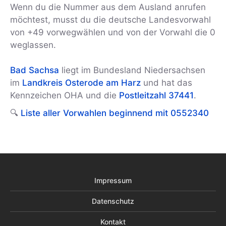
Wenn du die Nummer aus dem Ausland anrufen
möchtest, musst du die deutsche Landesvorwahl
von +49 vorwegwählen und von der Vorwahl die 0
weglassen.
Bad Sachsa
liegt im Bundesland Niedersachsen
im
Landkreis Osterode am Harz
und hat das
Kennzeichen OHA und die
Postleitzahl 37441
.
🔍
Liste aller Vorwahlen beginnend mit 0552340
Impressum
Datenschutz
Kontakt