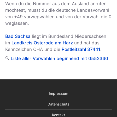
Wenn du die Nummer aus dem Ausland anrufen
möchtest, musst du die deutsche Landesvorwahl
von +49 vorwegwählen und von der Vorwahl die 0
weglassen.
Bad Sachsa
liegt im Bundesland Niedersachsen
im
Landkreis Osterode am Harz
und hat das
Kennzeichen OHA und die
Postleitzahl 37441
.
🔍
Liste aller Vorwahlen beginnend mit 0552340
Impressum
Datenschutz
Kontakt