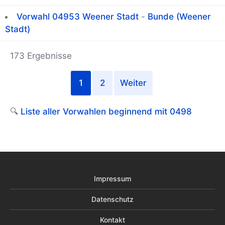
Vorwahl 04953 Weener Stadt
-
Bunde (Weener
Stadt)
173 Ergebnisse
1
2
Weiter
🔍
Liste aller Vorwahlen beginnend mit 0498
Impressum
Datenschutz
Kontakt