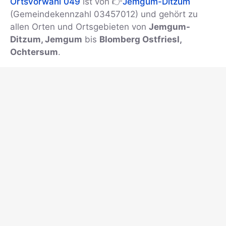
Ortsvorwahl 049
ist von 👉
Jemgum-Ditzum
(Gemeindekennzahl 03457012) und gehört zu
allen Orten und Ortsgebieten von
Jemgum-
Ditzum, Jemgum
bis
Blomberg Ostfriesl,
Ochtersum
.