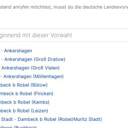
land anrufen möchtest, musst du die deutsche Landesvo
eginnend mit dieser Vorwahl
-
Ankershagen
-
Ankershagen (Groß Dratow)
-
Ankershagen (Groß Vielen)
-
Ankershagen (Möllenhagen)
beck b Robel (Bütow)
mbeck b Robel (Fincken)
beck b Robel (Kambs)
beck b Robel (Leizen)
 Stadt
-
Dambeck b Robel (Robel/Muritz Stadt)
riborn (Buchholz)