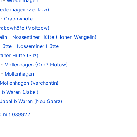
n
-
Wredenhagen
edenhagen (Zepkow)
-
Grabowhöfe
rabowhöfe (Moltzow)
lin
-
Nossentiner Hütte (Hohen Wangelin)
Hütte
-
Nossentiner Hütte
iner Hütte (Silz)
-
Möllenhagen (Groß Flotow)
-
Möllenhagen
Möllenhagen (Varchentin)
 b Waren (Jabel)
Jabel b Waren (Neu Gaarz)
nd mit 039922