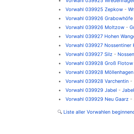
Vorwahl 039925 Wredenhage
Vorwahl 039925 Zepkow
-
Wr
Vorwahl 039926 Grabowhöfe
Vorwahl 039926 Moltzow
-
G
Vorwahl 039927 Hohen Wange
Vorwahl 039927 Nossentiner 
Vorwahl 039927 Silz
-
Nossent
Vorwahl 039928 Groß Flotow
Vorwahl 039928 Möllenhagen
Vorwahl 039928 Varchentin
-
Vorwahl 039929 Jabel
-
Jabel
Vorwahl 039929 Neu Gaarz
-
🔍
Liste aller Vorwahlen beginne