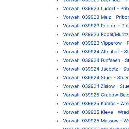
Vorwahl 039923 Ludorf
-
Pri
Vorwahl 039923 Melz
-
Pribo
Vorwahl 039923 Priborn
-
Pri
Vorwahl 039923 Robel/Muritz
Vorwahl 039923 Vipperow
-
Vorwahl 039924 Altenhof
-
St
Vorwahl 039924 Fünfseen
-
S
Vorwahl 039924 Jaebetz
-
St
Vorwahl 039924 Stuer
-
Stuer
Vorwahl 039924 Zislow
-
Stue
Vorwahl 039925 Grabow-Bel
Vorwahl 039925 Kambs
-
Wre
Vorwahl 039925 Kieve
-
Wred
Vorwahl 039925 Massow
-
Wr