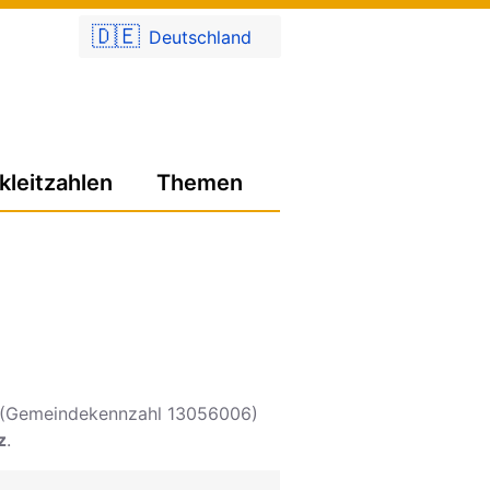
🇩🇪
Deutschland
kleitzahlen
Themen
(Gemeindekennzahl 13056006)
z
.