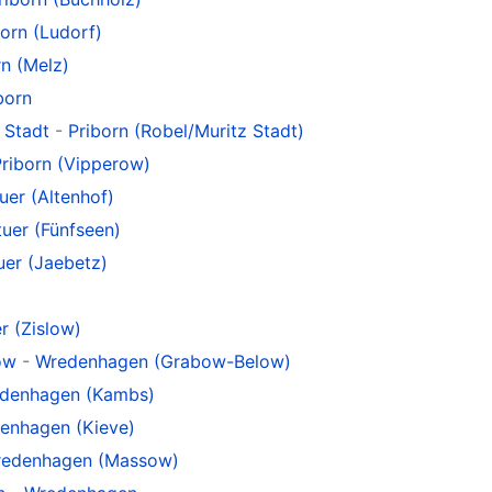
born (Ludorf)
rn (Melz)
born
 Stadt
-
Priborn (Robel/Muritz Stadt)
Priborn (Vipperow)
uer (Altenhof)
tuer (Fünfseen)
uer (Jaebetz)
r (Zislow)
ow
-
Wredenhagen (Grabow-Below)
denhagen (Kambs)
enhagen (Kieve)
edenhagen (Massow)