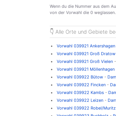
Wenn du die Nummer aus dem Aus
von der Vorwahl die 0 weglassen.
👇 Alle Orte und Gebiete b
Vorwahl 039921 Ankershagen
Vorwahl 039921 Groß Dratow
Vorwahl 039921 Groß Vielen
Vorwahl 039921 Möllenhagen
Vorwahl 039922 Bütow
-
Dam
Vorwahl 039922 Fincken
-
Da
Vorwahl 039922 Kambs
-
Dam
Vorwahl 039922 Leizen
-
Dam
Vorwahl 039922 Robel/Muritz
Vorwahl 039923 Buchholz
-
P