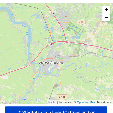
📍 Stadtplan von Leer (Ostfriesland) in