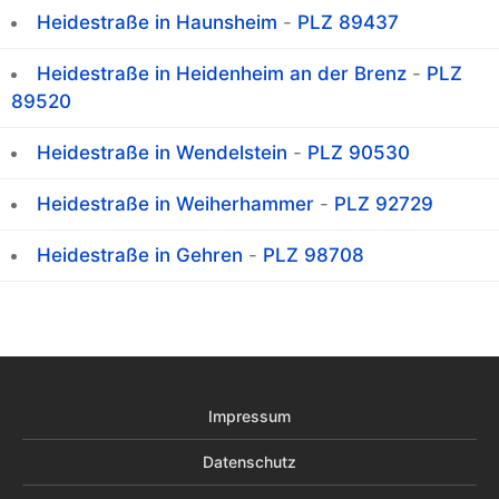
Heidestraße in Haunsheim
-
PLZ 89437
Heidestraße in Heidenheim an der Brenz
-
PLZ
89520
Heidestraße in Wendelstein
-
PLZ 90530
Heidestraße in Weiherhammer
-
PLZ 92729
Heidestraße in Gehren
-
PLZ 98708
Impressum
Datenschutz