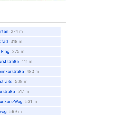
arten
274 m
npfad
318 m
r Ring
375 m
orststraße
411 m
eimkerstraße
480 m
rstraße
509 m
erstraße
517 m
Junkers-Weg
531 m
nweg
599 m