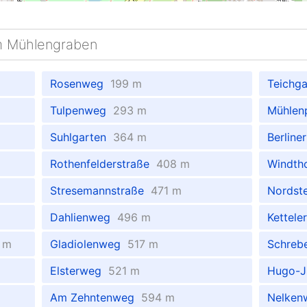
m Mühlengraben
Rosenweg
199 m
Teichg
Tulpenweg
293 m
Mühle
Suhlgarten
364 m
Berline
Rothenfelderstraße
408 m
Windth
Stresemannstraße
471 m
Nordst
Dahlienweg
496 m
Kettele
 m
Gladiolenweg
517 m
Schreb
Elsterweg
521 m
Hugo-
Am Zehntenweg
594 m
Nelke