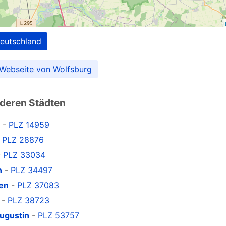
Deutschland
r Webseite von Wolfsburg
nderen Städten
-
PLZ 14959
-
PLZ 28876
-
PLZ 33034
h
-
PLZ 34497
en
-
PLZ 37083
-
PLZ 38723
ugustin
-
PLZ 53757