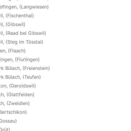
elfingen, (Langwiesen)
l, (Fischenthal)
l, (Gibswil)
il, (Raad bei Gibswil)
il, (Steg im Tösstal)
en, (Flaach)
ingen, (Flurlingen)
rk Bülach, (Freienstein)
rk Bülach, (Teufen)
kon, (Geroldswil)
h, (Glattfelden)
ch, (Zweidlen)
(Bertschikon)
(Gossau)
Grüt)