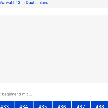
Vorwahl 43 in Deutschland
.
 beginnend mit ...
433
434
435
436
437
438