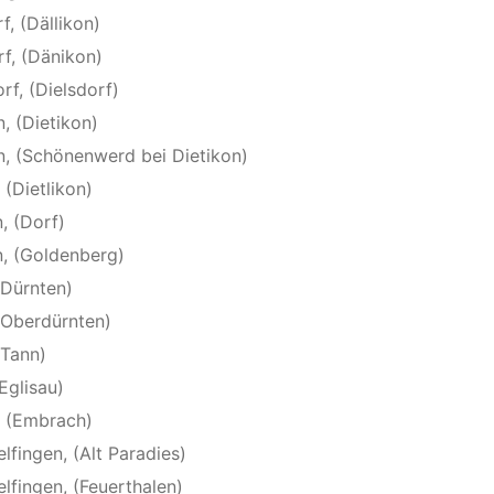
f, (Dällikon)
rf, (Dänikon)
rf, (Dielsdorf)
n, (Dietikon)
on, (Schönenwerd bei Dietikon)
 (Dietlikon)
, (Dorf)
n, (Goldenberg)
(Dürnten)
 (Oberdürnten)
(Tann)
Eglisau)
, (Embrach)
lfingen, (Alt Paradies)
lfingen, (Feuerthalen)