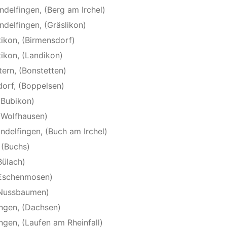
ndelfingen, (Berg am Irchel)
ndelfingen, (Gräslikon)
tikon, (Birmensdorf)
tikon, (Landikon)
tern, (Bonstetten)
dorf, (Boppelsen)
(Bubikon)
 (Wolfhausen)
ndelfingen, (Buch am Irchel)
 (Buchs)
Bülach)
 (Eschenmosen)
 (Nussbaumen)
ingen, (Dachsen)
ngen, (Laufen am Rheinfall)