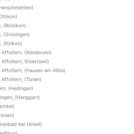
(Herschmettlen)
Ottikon)
, (Binzikon)
l, (Grüningen)
, (Itzikon)
Affoltern, (Albisbrunn)
Affoltern, (Ebertswil)
 Affoltern, (Hausen am Albis)
Affoltern, (Türlen)
ern, (Hedingen)
ingen, (Henggart)
achtel)
rlosen)
Girenbad bei Hinwil)
adlikon)