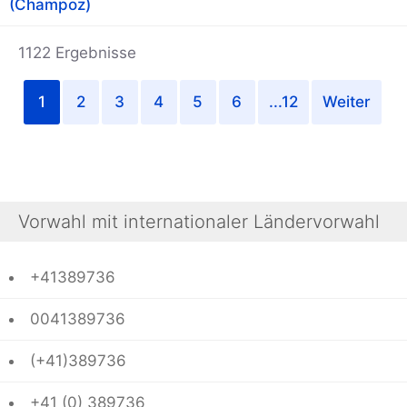
(Champoz)
1122 Ergebnisse
1
2
3
4
5
6
...12
Weiter
Vorwahl mit internationaler Ländervorwahl
+41389736
0041389736
(+41)389736
+41 (0) 389736