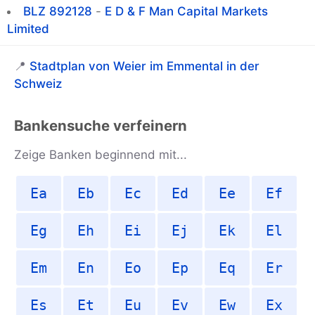
BLZ 892128
-
E D & F Man Capital Markets
Limited
📍
Stadtplan von Weier im Emmental in der
Schweiz
Bankensuche verfeinern
Zeige Banken beginnend mit...
Ea
Eb
Ec
Ed
Ee
Ef
Eg
Eh
Ei
Ej
Ek
El
Em
En
Eo
Ep
Eq
Er
Es
Et
Eu
Ev
Ew
Ex