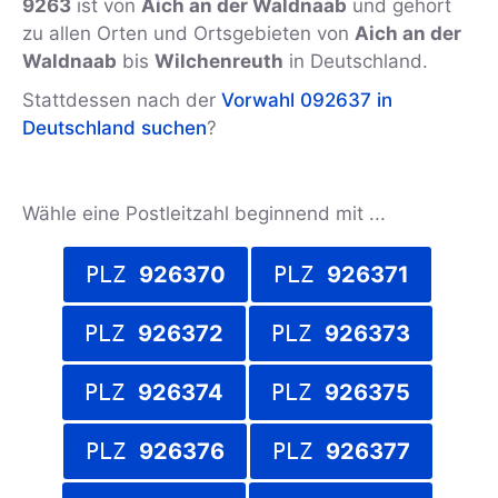
9263
ist von
Aich an der Waldnaab
und gehört
zu allen Orten und Ortsgebieten von
Aich an der
Waldnaab
bis
Wilchenreuth
in Deutschland.
Stattdessen nach der
Vorwahl 092637 in
Deutschland suchen
?
Wähle eine Postleitzahl beginnend mit ...
PLZ
926370
PLZ
926371
PLZ
926372
PLZ
926373
PLZ
926374
PLZ
926375
PLZ
926376
PLZ
926377