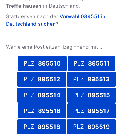
Treffelhausen
in Deutschland.
Stattdessen nach der
Vorwahl 089551 in
Deutschland suchen
?
Wähle eine Postleitzahl beginnend mit ...
PLZ
895510
PLZ
895511
PLZ
895512
PLZ
895513
PLZ
895514
PLZ
895515
PLZ
895516
PLZ
895517
PLZ
895518
PLZ
895519