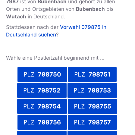
7987
ist von
Bubenbach
und gehört zu allen
Orten und Ortsgebieten von
Bubenbach
bis
Wutach
in Deutschland.
Stattdessen nach der
Vorwahl 079875 in
Deutschland suchen
?
Wähle eine Postleitzahl beginnend mit ...
PLZ
798750
PLZ
798751
PLZ
798752
PLZ
798753
PLZ
798754
PLZ
798755
PLZ
798756
PLZ
798757