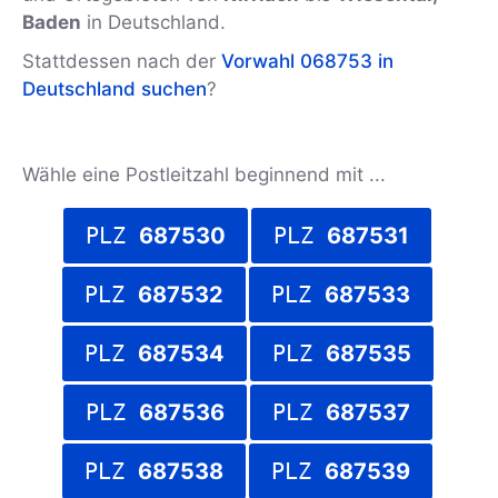
Baden
in Deutschland.
Stattdessen nach der
Vorwahl 068753 in
Deutschland suchen
?
Wähle eine Postleitzahl beginnend mit ...
PLZ
687530
PLZ
687531
PLZ
687532
PLZ
687533
PLZ
687534
PLZ
687535
PLZ
687536
PLZ
687537
PLZ
687538
PLZ
687539