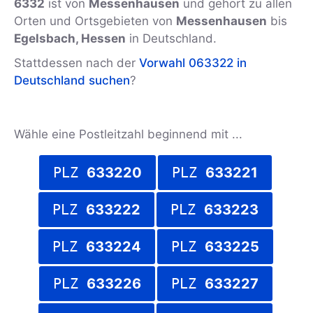
6332
ist von
Messenhausen
und gehört zu allen
Orten und Ortsgebieten von
Messenhausen
bis
Egelsbach, Hessen
in Deutschland.
Stattdessen nach der
Vorwahl 063322 in
Deutschland suchen
?
Wähle eine Postleitzahl beginnend mit ...
PLZ
633220
PLZ
633221
PLZ
633222
PLZ
633223
PLZ
633224
PLZ
633225
PLZ
633226
PLZ
633227